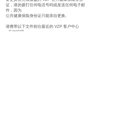
证，请勿拨打任何电话号码或发送任何电子邮
件，因为
公共健康保险身份证只能亲自更换。
请携带以下文件前往最近的 VZP 客户中心
- 有效护照
- 临时或永久居民身份证
- 未来或以前的雇主合同
- 过期的 VZP ID 卡
关于我们
学生
VZP 客户中心
经常问的问题
Hamilton Hudson
表格和链接
Hamilton Hudson s.r.o.
IČO:
26715252
Bělehradská 23, Prague. 12000, Czech Republic
+420 777 735 359
+1. 616-855-7670